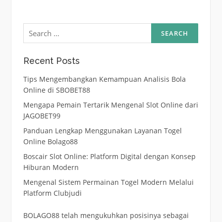
Search
for:
Recent Posts
Tips Mengembangkan Kemampuan Analisis Bola
Online di SBOBET88
Mengapa Pemain Tertarik Mengenal Slot Online dari
JAGOBET99
Panduan Lengkap Menggunakan Layanan Togel
Online Bolago88
Boscair Slot Online: Platform Digital dengan Konsep
Hiburan Modern
Mengenal Sistem Permainan Togel Modern Melalui
Platform Clubjudi
BOLAGO88
telah mengukuhkan posisinya sebagai