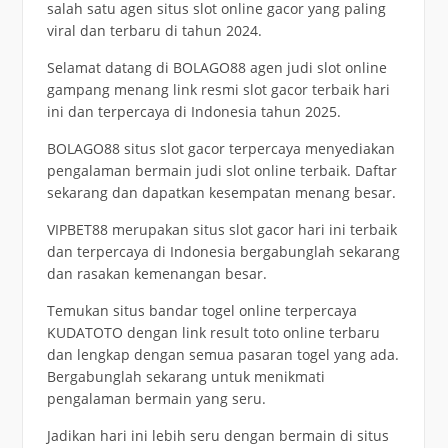
salah satu agen situs slot online gacor yang paling
viral dan terbaru di tahun 2024.
Selamat datang di
BOLAGO88
agen judi slot online
gampang menang link resmi slot gacor terbaik hari
ini dan terpercaya di Indonesia tahun 2025.
BOLAGO88 situs
slot gacor
terpercaya menyediakan
pengalaman bermain judi slot online terbaik. Daftar
sekarang dan dapatkan kesempatan menang besar.
VIPBET88 merupakan situs
slot
gacor hari ini terbaik
dan terpercaya di Indonesia bergabunglah sekarang
dan rasakan kemenangan besar.
Temukan situs bandar togel online terpercaya
KUDATOTO
dengan link result toto online terbaru
dan lengkap dengan semua pasaran togel yang ada.
Bergabunglah sekarang untuk menikmati
pengalaman bermain yang seru.
Jadikan hari ini lebih seru dengan bermain di situs