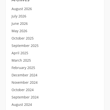
August 2026
July 2026
June 2026
May 2026
October 2025
September 2025
April 2025
March 2025
February 2025
December 2024
November 2024
October 2024
September 2024
August 2024