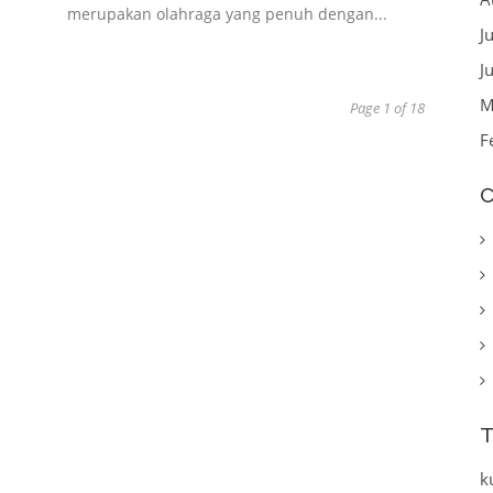
merupakan olahraga yang penuh dengan...
J
J
M
Page 1 of 18
F
C
T
k