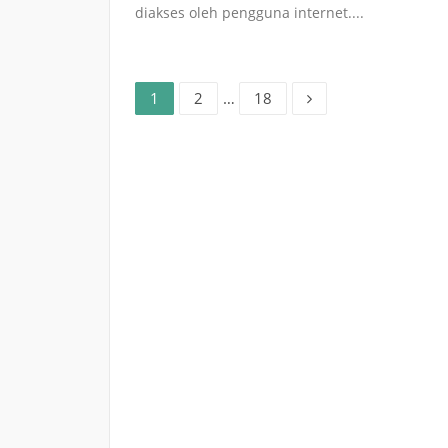
diakses oleh pengguna internet....
Page
Page
Page
Posts
1
2
…
18
pagination