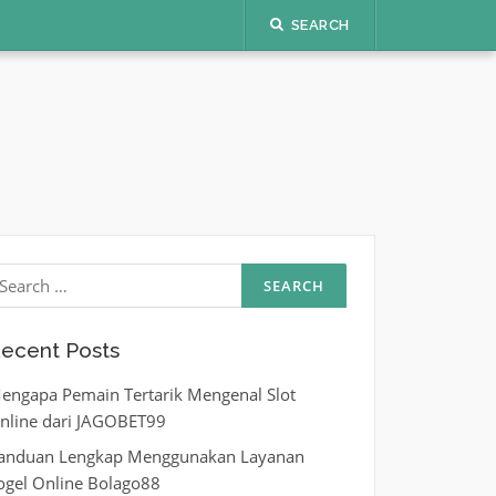
SEARCH
earch
r:
ecent Posts
engapa Pemain Tertarik Mengenal Slot
nline dari JAGOBET99
anduan Lengkap Menggunakan Layanan
ogel Online Bolago88