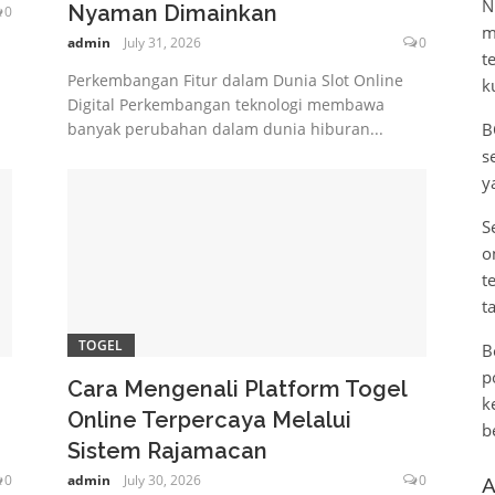
N
Nyaman Dimainkan
0
m
admin
July 31, 2026
0
t
Perkembangan Fitur dalam Dunia Slot Online
k
Digital Perkembangan teknologi membawa
B
banyak perubahan dalam dunia hiburan...
s
y
S
o
t
t
TOGEL
B
p
Cara Mengenali Platform Togel
k
Online Terpercaya Melalui
b
Sistem Rajamacan
0
admin
July 30, 2026
0
A