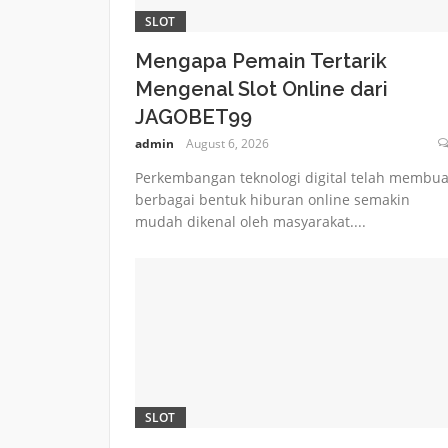
SLOT
Mengapa Pemain Tertarik
Mengenal Slot Online dari
JAGOBET99
admin
August 6, 2026
Perkembangan teknologi digital telah membua
berbagai bentuk hiburan online semakin
mudah dikenal oleh masyarakat....
SLOT