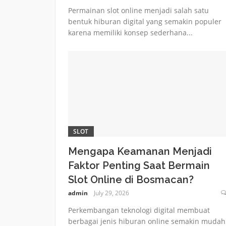
Permainan slot online menjadi salah satu
bentuk hiburan digital yang semakin populer
karena memiliki konsep sederhana...
SLOT
Mengapa Keamanan Menjadi
Faktor Penting Saat Bermain
Slot Online di Bosmacan?
admin
July 29, 2026
Perkembangan teknologi digital membuat
berbagai jenis hiburan online semakin mudah