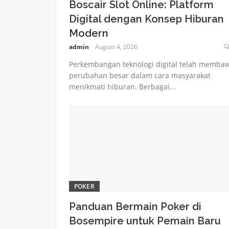
Boscair Slot Online: Platform
Digital dengan Konsep Hiburan
Modern
admin
August 4, 2026
Perkembangan teknologi digital telah memba
perubahan besar dalam cara masyarakat
menikmati hiburan. Berbagai...
POKER
Panduan Bermain Poker di
Bosempire untuk Pemain Baru