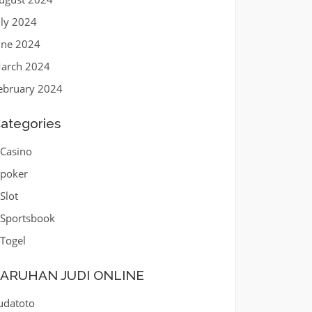
uly 2024
une 2024
arch 2024
ebruary 2024
ategories
Casino
poker
Slot
Sportsbook
Togel
ARUHAN JUDI ONLINE
udatoto