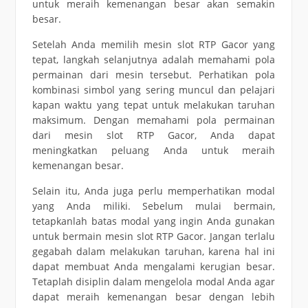
untuk meraih kemenangan besar akan semakin
besar.
Setelah Anda memilih mesin slot RTP Gacor yang
tepat, langkah selanjutnya adalah memahami pola
permainan dari mesin tersebut. Perhatikan pola
kombinasi simbol yang sering muncul dan pelajari
kapan waktu yang tepat untuk melakukan taruhan
maksimum. Dengan memahami pola permainan
dari mesin slot RTP Gacor, Anda dapat
meningkatkan peluang Anda untuk meraih
kemenangan besar.
Selain itu, Anda juga perlu memperhatikan modal
yang Anda miliki. Sebelum mulai bermain,
tetapkanlah batas modal yang ingin Anda gunakan
untuk bermain mesin slot RTP Gacor. Jangan terlalu
gegabah dalam melakukan taruhan, karena hal ini
dapat membuat Anda mengalami kerugian besar.
Tetaplah disiplin dalam mengelola modal Anda agar
dapat meraih kemenangan besar dengan lebih