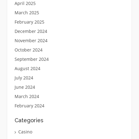
April 2025
March 2025
February 2025
December 2024
November 2024
October 2024
September 2024
August 2024
July 2024
June 2024
March 2024
February 2024
Categories
Casino