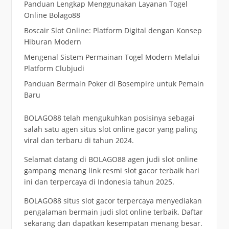
Panduan Lengkap Menggunakan Layanan Togel
Online Bolago88
Boscair Slot Online: Platform Digital dengan Konsep
Hiburan Modern
Mengenal Sistem Permainan Togel Modern Melalui
Platform Clubjudi
Panduan Bermain Poker di Bosempire untuk Pemain
Baru
BOLAGO88
telah mengukuhkan posisinya sebagai
salah satu agen situs slot online gacor yang paling
viral dan terbaru di tahun 2024.
Selamat datang di
BOLAGO88
agen judi slot online
gampang menang link resmi slot gacor terbaik hari
ini dan terpercaya di Indonesia tahun 2025.
BOLAGO88 situs
slot gacor
terpercaya menyediakan
pengalaman bermain judi slot online terbaik. Daftar
sekarang dan dapatkan kesempatan menang besar.