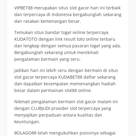
VIPBET88 merupakan situs
slot
gacor hari ini terbaik
dan terpercaya di Indonesia bergabunglah sekarang
dan rasakan kemenangan besar.
Temukan situs bandar togel online terpercaya
KUDATOTO
dengan link result toto online terbaru
dan lengkap dengan semua pasaran togel yang ada.
Bergabunglah sekarang untuk menikmati
pengalaman bermain yang seru.
Jadikan hari ini lebih seru dengan bermain di situs
slot gacor terpercaya
KUDABET88
daftar sekarang
dan dapatkan kesempatan memenangkan hadiah
besar dalam permainan slot88 online.
Nikmati pengalaman bermain
slot gacor malam ini
dengan CLUBJUDI provider slot terpercaya yang
menyajikan perpaduan antara kualitas dan
keuntungan.
BOLAGO88
telah mengukuhkan posisinya sebagai