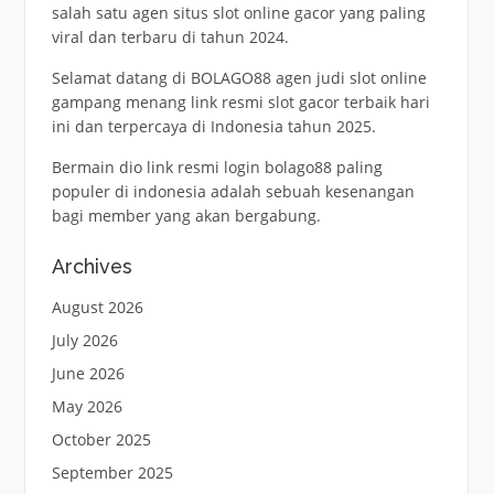
salah satu agen situs slot online gacor yang paling
viral dan terbaru di tahun 2024.
Selamat datang di
BOLAGO88
agen judi slot online
gampang menang link resmi slot gacor terbaik hari
ini dan terpercaya di Indonesia tahun 2025.
Bermain dio link resmi login
bolago88
paling
populer di indonesia adalah sebuah kesenangan
bagi member yang akan bergabung.
Archives
August 2026
July 2026
June 2026
May 2026
October 2025
September 2025