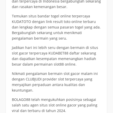
dan terpercaya di Indonesia bergabunglah sekarang
dan rasakan kemenangan besar.
Temukan situs bandar togel online terpercaya
KUDATOTO
dengan link result toto online terbaru
dan lengkap dengan semua pasaran togel yang ada.
Bergabunglah sekarang untuk menikmati
pengalaman bermain yang seru.
Jadikan hari ini lebih seru dengan bermain di situs
slot gacor terpercaya
KUDABET88
daftar sekarang
dan dapatkan kesempatan memenangkan hadiah
besar dalam permainan slot88 online.
Nikmati pengalaman bermain
slot gacor malam ini
dengan CLUBJUDI provider slot terpercaya yang
menyajikan perpaduan antara kualitas dan
keuntungan.
BOLAGO88
telah mengukuhkan posisinya sebagai
salah satu agen situs slot online gacor yang paling
viral dan terbaru di tahun 2024.