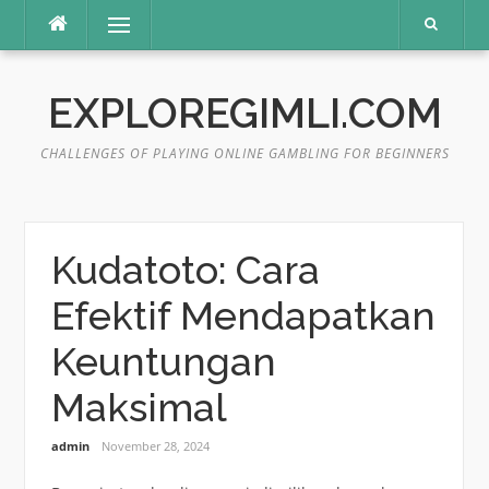
Skip
Menu
to
content
EXPLOREGIMLI.COM
CHALLENGES OF PLAYING ONLINE GAMBLING FOR BEGINNERS
Kudatoto: Cara
Efektif Mendapatkan
Keuntungan
Maksimal
admin
November 28, 2024