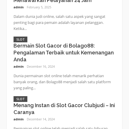
Menawarkan Pelayanan 24 Jam
admin
February 5, 2025
Dalam dunia judi online, salah satu aspek yang sangat
penting bagi para pemain adalah layanan pelanggan.
Ketika...
SLOT
Bermain Slot Gacor di Bolago88:
Pengalaman Terbaik untuk Kemenangan
Anda
admin
December 16, 2024
Dunia permainan slot online telah menarik perhatian
banyak orang, dan Bolago88 menjadi salah satu platform
yang paling...
SLOT
Menang Instan di Slot Gacor Clubjudi – Ini
Caranya
admin
December 14, 2024
Permainan slot online telah menjadi salah satu hiburan