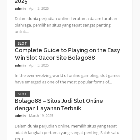
2025
admin
April 3, 2025
Dalam dunia perjudian online, terutama dalam taruhan
olahraga, pemilihan situs yang tepat sangat penting
untuk...
SLOT
Complete Guide to Playing on the Easy
Win Slot Gacor Site Bolago88
admin
April 3, 2025
In the ever-evolving world of online gambling, slot games
have emerged as one of the most popular forms of...
SLOT
Bolago88 – Situs Judi Slot Online
dengan Layanan Terbaik
admin
March 19, 2025
Dalam dunia perjudian online, memilih situs yang tepat
adalah langkah pertama yang sangat penting. Salah satu
situs...