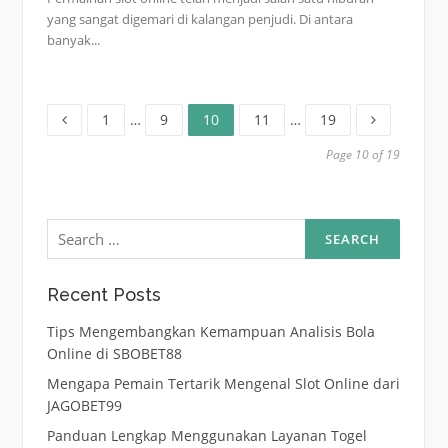
yang sangat digemari di kalangan penjudi. Di antara
banyak...
Page
Page
Page
Page
Page
Posts
1
…
9
10
11
…
19
pagination
Page 10 of 19
Search
for:
Recent Posts
Tips Mengembangkan Kemampuan Analisis Bola
Online di SBOBET88
Mengapa Pemain Tertarik Mengenal Slot Online dari
JAGOBET99
Panduan Lengkap Menggunakan Layanan Togel