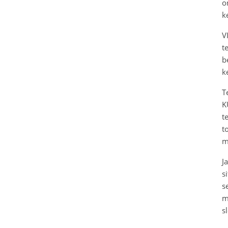
o
k
V
t
b
k
T
K
t
t
m
J
s
s
m
s