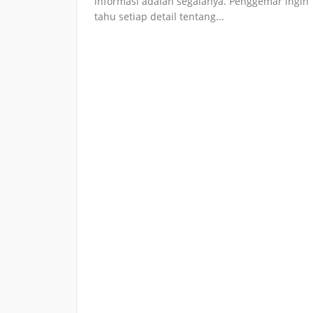
informasi adalah segalanya. Penggemar ingin
tahu setiap detail tentang...