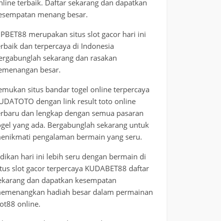
nline terbaik. Daftar sekarang dan dapatkan
esempatan menang besar.
IPBET88 merupakan situs
slot
gacor hari ini
erbaik dan terpercaya di Indonesia
ergabunglah sekarang dan rasakan
emenangan besar.
emukan situs bandar togel online terpercaya
UDATOTO
dengan link result toto online
erbaru dan lengkap dengan semua pasaran
ogel yang ada. Bergabunglah sekarang untuk
enikmati pengalaman bermain yang seru.
adikan hari ini lebih seru dengan bermain di
itus slot gacor terpercaya
KUDABET88
daftar
ekarang dan dapatkan kesempatan
emenangkan hadiah besar dalam permainan
lot88 online.