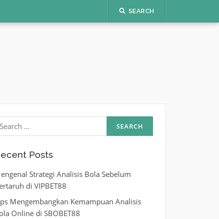
SEARCH
earch
r:
ecent Posts
engenal Strategi Analisis Bola Sebelum
ertaruh di VIPBET88
ips Mengembangkan Kemampuan Analisis
ola Online di SBOBET88