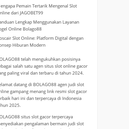
engapa Pemain Tertarik Mengenal Slot
nline dari JAGOBET99
anduan Lengkap Menggunakan Layanan
ogel Online Bolago88
oscair Slot Online: Platform Digital dengan
onsep Hiburan Modern
OLAGO88
telah mengukuhkan posisinya
ebagai salah satu agen situs slot online gacor
ang paling viral dan terbaru di tahun 2024.
elamat datang di
BOLAGO88
agen judi slot
nline gampang menang link resmi slot gacor
erbaik hari ini dan terpercaya di Indonesia
ahun 2025.
OLAGO88 situs
slot gacor
terpercaya
enyediakan pengalaman bermain judi slot