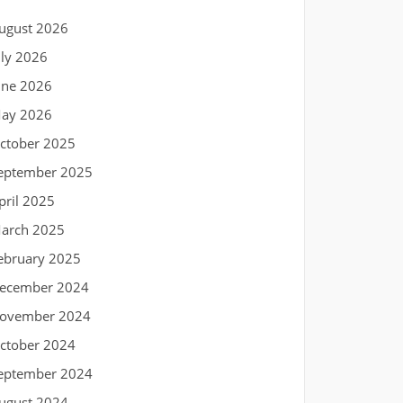
ugust 2026
uly 2026
une 2026
ay 2026
ctober 2025
eptember 2025
pril 2025
arch 2025
ebruary 2025
ecember 2024
ovember 2024
ctober 2024
eptember 2024
ugust 2024