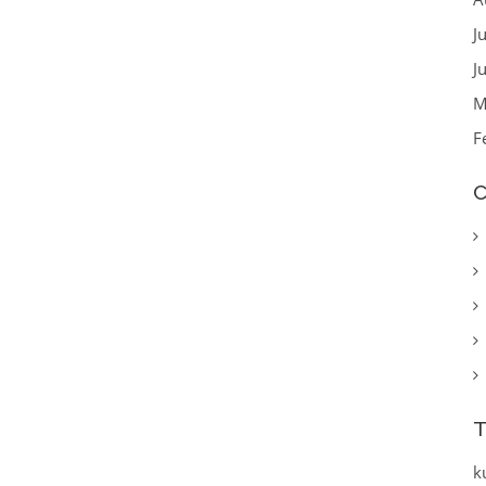
J
J
M
F
C
T
k