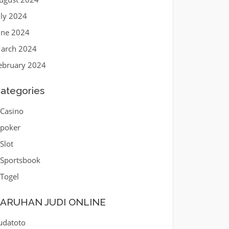
uly 2024
une 2024
arch 2024
ebruary 2024
ategories
Casino
poker
Slot
Sportsbook
Togel
ARUHAN JUDI ONLINE
udatoto