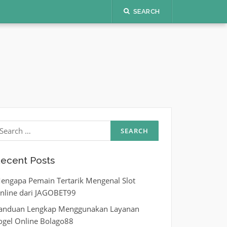
SEARCH
earch
r:
ecent Posts
engapa Pemain Tertarik Mengenal Slot
nline dari JAGOBET99
anduan Lengkap Menggunakan Layanan
ogel Online Bolago88