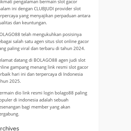
ikmati pengalaman bermain
slot gacor
alam ini
dengan CLUBJUDI provider slot
erpercaya yang menyajikan perpaduan antara
ualitas dan keuntungan.
OLAGO88
telah mengukuhkan posisinya
ebagai salah satu agen situs slot online gacor
ang paling viral dan terbaru di tahun 2024.
elamat datang di
BOLAGO88
agen judi slot
nline gampang menang link resmi slot gacor
erbaik hari ini dan terpercaya di Indonesia
ahun 2025.
ermain dio link resmi login
bolago88
paling
opuler di indonesia adalah sebuah
esenangan bagi member yang akan
ergabung.
rchives