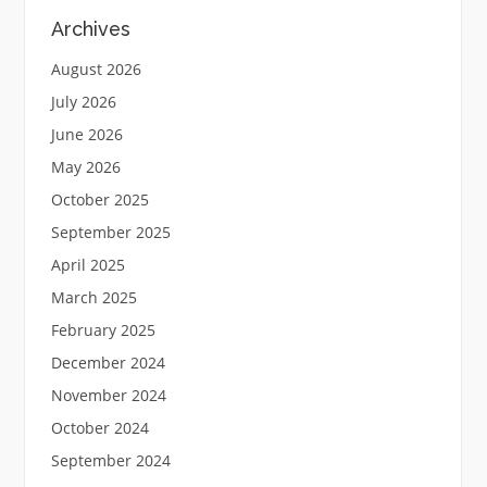
Archives
August 2026
July 2026
June 2026
May 2026
October 2025
September 2025
April 2025
March 2025
February 2025
December 2024
November 2024
October 2024
September 2024