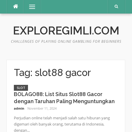
Skip
Menu
to
content
EXPLOREGIMLI.COM
CHALLENGES OF PLAYING ONLINE GAMBLING FOR BEGINNERS
Tag:
slot88 gacor
SLOT
BOLAGO88: List Situs Slot88 Gacor
dengan Taruhan Paling Menguntungkan
admin
November 11, 2024
Perjudian online telah menjadi salah satu hiburan yang
digemari oleh banyak orang, terutama di Indonesia,
dengan...