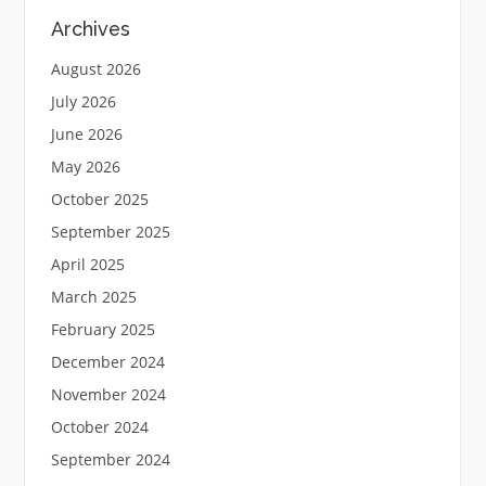
Archives
August 2026
July 2026
June 2026
May 2026
October 2025
September 2025
April 2025
March 2025
February 2025
December 2024
November 2024
October 2024
September 2024