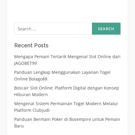
Search
for:
Recent Posts
Mengapa Pemain Tertarik Mengenal Slot Online dari
JAGOBET99
Panduan Lengkap Menggunakan Layanan Togel
Online Bolago88
Boscair Slot Online: Platform Digital dengan Konsep
Hiburan Modern
Mengenal Sistem Permainan Togel Modern Melalui
Platform Clubjudi
Panduan Bermain Poker di Bosempire untuk Pemain
Baru