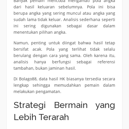
Banyak pemain mencoba mengamati pola angka
dari hasil keluaran sebelumnya. Pola ini bisa
berupa angka yang sering muncul atau angka yang
sudah lama tidak keluar. Analisis sederhana seperti
ini sering digunakan sebagai dasar dalam
menentukan pilihan angka.
Namun, penting untuk diingat bahwa hasil tetap
bersifat acak. Pola yang terlihat tidak selalu
berulang dengan cara yang sama. Oleh karena itu,
analisis hanya berfungsi sebagai referensi
tambahan, bukan jaminan hasil.
Di Bolago88, data hasil HK biasanya tersedia secara
lengkap sehingga memudahkan pemain dalam
melakukan pengamatan.
Strategi Bermain yang
Lebih Terarah