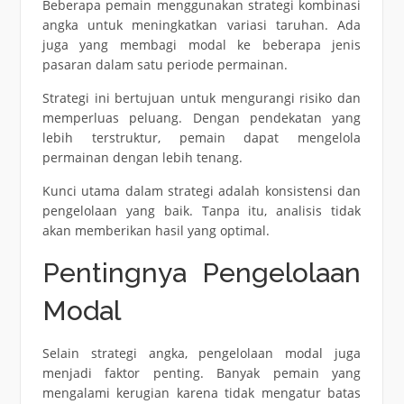
Beberapa pemain menggunakan strategi kombinasi
angka untuk meningkatkan variasi taruhan. Ada
juga yang membagi modal ke beberapa jenis
pasaran dalam satu periode permainan.
Strategi ini bertujuan untuk mengurangi risiko dan
memperluas peluang. Dengan pendekatan yang
lebih terstruktur, pemain dapat mengelola
permainan dengan lebih tenang.
Kunci utama dalam strategi adalah konsistensi dan
pengelolaan yang baik. Tanpa itu, analisis tidak
akan memberikan hasil yang optimal.
Pentingnya Pengelolaan
Modal
Selain strategi angka, pengelolaan modal juga
menjadi faktor penting. Banyak pemain yang
mengalami kerugian karena tidak mengatur batas