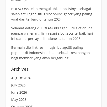
BOLAGO88
telah mengukuhkan posisinya sebagai
salah satu agen situs slot online gacor yang paling
viral dan terbaru di tahun 2024.
Selamat datang di
BOLAGO88
agen judi slot online
gampang menang link resmi slot gacor terbaik hari
ini dan terpercaya di Indonesia tahun 2025.
Bermain dio link resmi login
bolago88
paling
populer di indonesia adalah sebuah kesenangan
bagi member yang akan bergabung.
Archives
August 2026
July 2026
June 2026
May 2026
October 2025