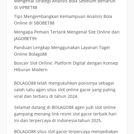
Mengenal Strategi Analisis Bola Sebelum Bertaruh
di VIPBET88
Tips Mengembangkan Kemampuan Analisis Bola
Online di SBOBET88
Mengapa Pemain Tertarik Mengenal Slot Online dari
JAGOBET99
Panduan Lengkap Menggunakan Layanan Togel
Online Bolago88
Boscair Slot Online: Platform Digital dengan Konsep
Hiburan Modern
BOLAGO88
telah mengukuhkan posisinya sebagai
salah satu agen situs slot online gacor yang paling
viral dan terbaru di tahun 2024.
Selamat datang di
BOLAGO88
agen judi slot online
gampang menang link resmi slot gacor terbaik hari
ini dan terpercaya di Indonesia tahun 2025.
BOLAGO88 situs
slot gacor
terpercaya menyediakan