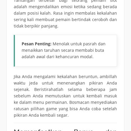
Tantangan terbesar bagi seorang pemain slot
adalah mengendalikan emosi ketika sedang berada
dalam posisi kalah. Rasa ingin membalas kekalahan
sering kali membuat pemain bertindak ceroboh dan
tidak berpikir panjang.
Pesan Penting:
Menolak untuk pasrah dan
menaikkan taruhan secara membabi buta
adalah awal dari kehancuran modal.
Jika Anda mengalami kekalahan beruntun, ambillah
waktu jeda untuk menenangkan pikiran Anda
sejenak. Beristirahatlah selama beberapa jam
sebelum Anda memutuskan untuk kembali masuk
ke dalam menu permainan. Bosmacan menyediakan
ratusan pilihan game yang bisa Anda coba setelah
pikiran Anda kembali segar.