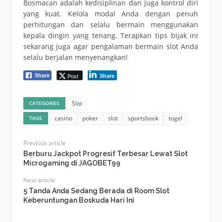
Bosmacan adalah kedisiplinan dan juga kontrol diri
yang kuat. Kelola modal Anda dengan penuh
perhitungan dan selalu bermain menggunakan
kepala dingin yang tenang. Terapkan tips bijak ini
sekarang juga agar pengalaman bermain slot Anda
selalu berjalan menyenangkan!
Post
Share
Share
Slot
CATEGORIES
casino
poker
slot
sportsbook
togel
TAGS
Previous article
Berburu Jackpot Progresif Terbesar Lewat Slot
Microgaming di JAGOBET99
Next article
5 Tanda Anda Sedang Berada di Room Slot
Keberuntungan Boskuda Hari Ini