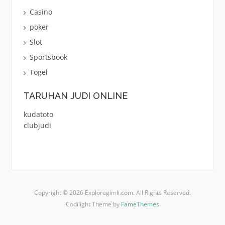
Casino
poker
Slot
Sportsbook
Togel
TARUHAN JUDI ONLINE
kudatoto
clubjudi
Copyright © 2026 Exploregimli.com. All Rights Reserved.
Codilight Theme by
FameThemes