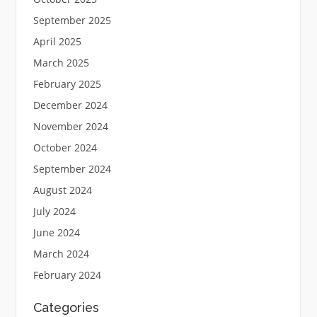
September 2025
April 2025
March 2025
February 2025
December 2024
November 2024
October 2024
September 2024
August 2024
July 2024
June 2024
March 2024
February 2024
Categories