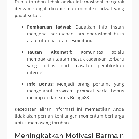
Dunia taruhan tebak angka internasional bergerak
dengan sangat dinamis dan memiliki jadwal yang
padat sekali.
Pembaruan Jadwal:
Dapatkan info instan
mengenai perubahan jam operasional buka
atau tutup pasaran resmi dunia.
Tautan Alternatif:
Komunitas selalu
membagikan tautan masuk cadangan terbaru
yang bebas dari masalah pemblokiran
internet.
Info Bonus:
Menjadi orang pertama yang
mengetahui program promosi serta bonus
melimpah dari situs Bolago88.
Kecepatan aliran informasi ini memastikan Anda
tidak akan pernah kehilangan momentum berharga
untuk memasang taruhan.
Meningkatkan Motivasi Bermain