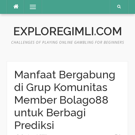
Skip
Menu
to
content
EXPLOREGIMLI.COM
CHALLENGES OF PLAYING ONLINE GAMBLING FOR BEGINNERS
Manfaat Bergabung
di Grup Komunitas
Member Bolago88
untuk Berbagi
Prediksi