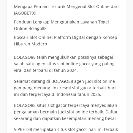
Mengapa Pemain Tertarik Mengenal Slot Online dari
JAGOBET99
Panduan Lengkap Menggunakan Layanan Togel
Online Bolago88
Boscair Slot Online: Platform Digital dengan Konsep
Hiburan Modern
BOLAGO88
telah mengukuhkan posisinya sebagai
salah satu agen situs slot online gacor yang paling
viral dan terbaru di tahun 2024.
Selamat datang di
BOLAGO88
agen judi slot online
gampang menang link resmi slot gacor terbaik hari
ini dan terpercaya di Indonesia tahun 2025.
BOLAGO88 situs
slot gacor
terpercaya menyediakan
pengalaman bermain judi slot online terbaik. Daftar
sekarang dan dapatkan kesempatan menang besar.
VIPBET88 merupakan situs
slot
gacor hari ini terbaik