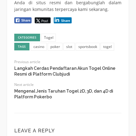
Anda di situs resmi dan bergabunglah dalam
jaringan komunitas terpercaya kami sekarang.
Post
Share
Share
Togel
CATEGORIES
casino
poker
slot
sportsbook
togel
TAGS
Previous article
Langkah Cerdas Pendaftaran Akun Togel Online
Resmi di Platform Clubjudi
Next article
Mengenal Jenis Taruhan Togel 2D, 3D, dan 4D di
Platform Pokerbo
LEAVE A REPLY