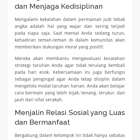
dan Menjaga Kedisiplinan
Mengalami kekalahan dalam permainan judi tebak
angka adalah hal yang wajar dan sering terjadi
pada siapa saja. Saat mental Anda sedang turun,
kehadiran teman-teman di dalam komunitas akan
memberikan dukungan moral yang positif.
Mereka akan membantu mengevaluasi kesalahan
strategi taruhan Anda agar tidak terulang kembali
pada hari esok. Kebersamaan ini juga berfungsi
sebagai pengingat agar Anda tetap disiplin dalam
mengelola modal taruhan harian. Anda akan belajar
cara bermain yang lebih bijak, tenang, terukur, dan
jauh dari sifat serakah.
Menjalin Relasi Sosial yang Luas
dan Bermanfaat
Bergabung dalam kelompok ini tidak hanya sebatas