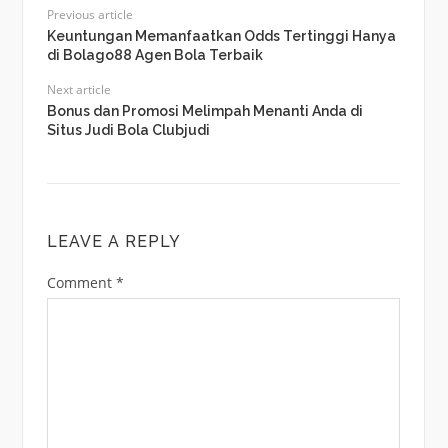
Previous article
Keuntungan Memanfaatkan Odds Tertinggi Hanya
di Bolago88 Agen Bola Terbaik
Next article
Bonus dan Promosi Melimpah Menanti Anda di
Situs Judi Bola Clubjudi
LEAVE A REPLY
Comment
*