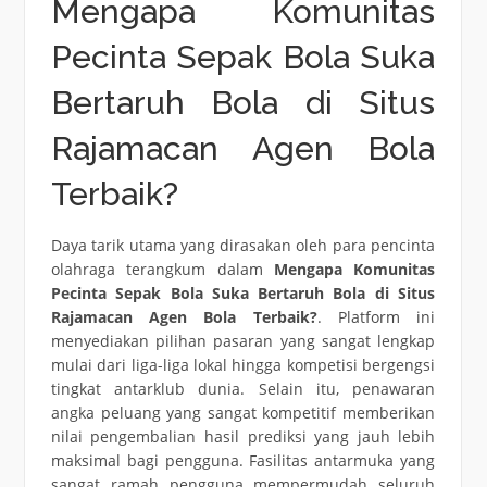
Mengapa Komunitas
Pecinta Sepak Bola Suka
Bertaruh Bola di Situs
Rajamacan Agen Bola
Terbaik?
Daya tarik utama yang dirasakan oleh para pencinta
olahraga terangkum dalam
Mengapa Komunitas
Pecinta Sepak Bola Suka Bertaruh Bola di Situs
Rajamacan Agen Bola Terbaik?
. Platform ini
menyediakan pilihan pasaran yang sangat lengkap
mulai dari liga-liga lokal hingga kompetisi bergengsi
tingkat antarklub dunia. Selain itu, penawaran
angka peluang yang sangat kompetitif memberikan
nilai pengembalian hasil prediksi yang jauh lebih
maksimal bagi pengguna. Fasilitas antarmuka yang
sangat ramah pengguna mempermudah seluruh