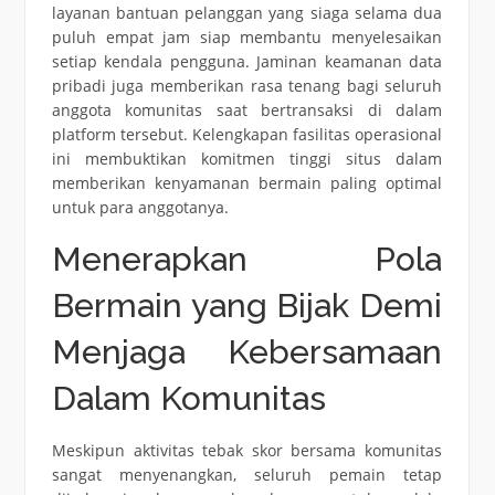
layanan bantuan pelanggan yang siaga selama dua
puluh empat jam siap membantu menyelesaikan
setiap kendala pengguna. Jaminan keamanan data
pribadi juga memberikan rasa tenang bagi seluruh
anggota komunitas saat bertransaksi di dalam
platform tersebut. Kelengkapan fasilitas operasional
ini membuktikan komitmen tinggi situs dalam
memberikan kenyamanan bermain paling optimal
untuk para anggotanya.
Menerapkan Pola
Bermain yang Bijak Demi
Menjaga Kebersamaan
Dalam Komunitas
Meskipun aktivitas tebak skor bersama komunitas
sangat menyenangkan, seluruh pemain tetap