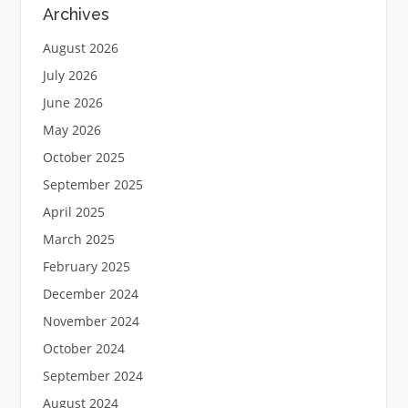
Archives
August 2026
July 2026
June 2026
May 2026
October 2025
September 2025
April 2025
March 2025
February 2025
December 2024
November 2024
October 2024
September 2024
August 2024