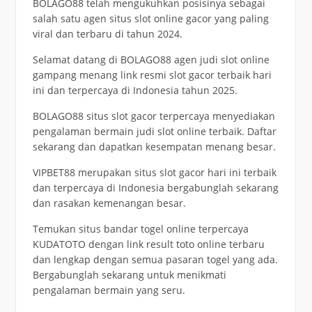
BOLAGO88
telah mengukuhkan posisinya sebagai
salah satu agen situs slot online gacor yang paling
viral dan terbaru di tahun 2024.
Selamat datang di
BOLAGO88
agen judi slot online
gampang menang link resmi slot gacor terbaik hari
ini dan terpercaya di Indonesia tahun 2025.
BOLAGO88 situs
slot gacor
terpercaya menyediakan
pengalaman bermain judi slot online terbaik. Daftar
sekarang dan dapatkan kesempatan menang besar.
VIPBET88 merupakan situs
slot
gacor hari ini terbaik
dan terpercaya di Indonesia bergabunglah sekarang
dan rasakan kemenangan besar.
Temukan situs bandar togel online terpercaya
KUDATOTO
dengan link result toto online terbaru
dan lengkap dengan semua pasaran togel yang ada.
Bergabunglah sekarang untuk menikmati
pengalaman bermain yang seru.