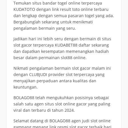
Temukan situs bandar togel online terpercaya
KUDATOTO
dengan link result toto online terbaru
dan lengkap dengan semua pasaran togel yang ada.
Bergabunglah sekarang untuk menikmati
pengalaman bermain yang seru.
Jadikan hari ini lebih seru dengan bermain di situs
slot gacor terpercaya
KUDABET88
daftar sekarang
dan dapatkan kesempatan memenangkan hadiah
besar dalam permainan slot88 online.
Nikmati pengalaman bermain
slot gacor malam ini
dengan CLUBJUDI provider slot terpercaya yang
menyajikan perpaduan antara kualitas dan
keuntungan.
BOLAGO88
telah mengukuhkan posisinya sebagai
salah satu agen situs slot online gacor yang paling
viral dan terbaru di tahun 2024.
Selamat datang di
BOLAGO88
agen judi slot online
gampang menang link resmi slot gacor terbaik hari