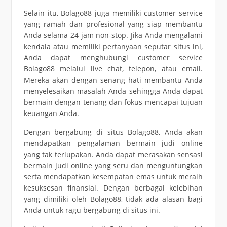
Selain itu, Bolago88 juga memiliki customer service
yang ramah dan profesional yang siap membantu
Anda selama 24 jam non-stop. Jika Anda mengalami
kendala atau memiliki pertanyaan seputar situs ini,
Anda dapat menghubungi customer service
Bolago88 melalui live chat, telepon, atau email.
Mereka akan dengan senang hati membantu Anda
menyelesaikan masalah Anda sehingga Anda dapat
bermain dengan tenang dan fokus mencapai tujuan
keuangan Anda.
Dengan bergabung di situs Bolago88, Anda akan
mendapatkan pengalaman bermain judi online
yang tak terlupakan. Anda dapat merasakan sensasi
bermain judi online yang seru dan menguntungkan
serta mendapatkan kesempatan emas untuk meraih
kesuksesan finansial. Dengan berbagai kelebihan
yang dimiliki oleh Bolago88, tidak ada alasan bagi
Anda untuk ragu bergabung di situs ini.