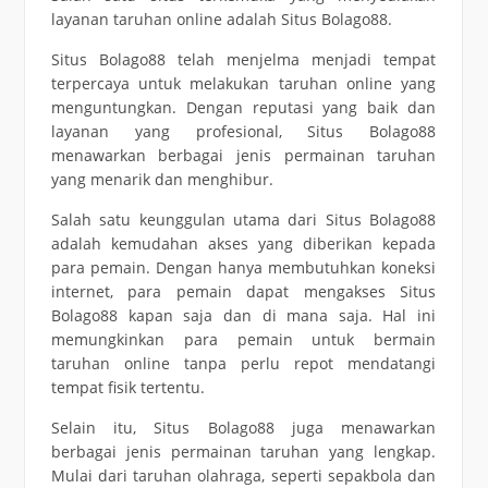
layanan taruhan online adalah Situs Bolago88.
Situs Bolago88 telah menjelma menjadi tempat
terpercaya untuk melakukan taruhan online yang
menguntungkan. Dengan reputasi yang baik dan
layanan yang profesional, Situs Bolago88
menawarkan berbagai jenis permainan taruhan
yang menarik dan menghibur.
Salah satu keunggulan utama dari Situs Bolago88
adalah kemudahan akses yang diberikan kepada
para pemain. Dengan hanya membutuhkan koneksi
internet, para pemain dapat mengakses Situs
Bolago88 kapan saja dan di mana saja. Hal ini
memungkinkan para pemain untuk bermain
taruhan online tanpa perlu repot mendatangi
tempat fisik tertentu.
Selain itu, Situs Bolago88 juga menawarkan
berbagai jenis permainan taruhan yang lengkap.
Mulai dari taruhan olahraga, seperti sepakbola dan