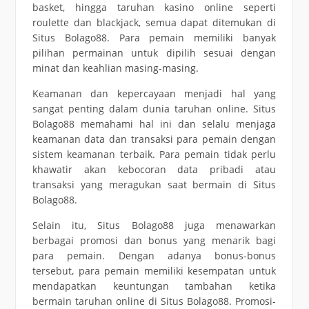
basket, hingga taruhan kasino online seperti
roulette dan blackjack, semua dapat ditemukan di
Situs Bolago88. Para pemain memiliki banyak
pilihan permainan untuk dipilih sesuai dengan
minat dan keahlian masing-masing.
Keamanan dan kepercayaan menjadi hal yang
sangat penting dalam dunia taruhan online. Situs
Bolago88 memahami hal ini dan selalu menjaga
keamanan data dan transaksi para pemain dengan
sistem keamanan terbaik. Para pemain tidak perlu
khawatir akan kebocoran data pribadi atau
transaksi yang meragukan saat bermain di Situs
Bolago88.
Selain itu, Situs Bolago88 juga menawarkan
berbagai promosi dan bonus yang menarik bagi
para pemain. Dengan adanya bonus-bonus
tersebut, para pemain memiliki kesempatan untuk
mendapatkan keuntungan tambahan ketika
bermain taruhan online di Situs Bolago88. Promosi-