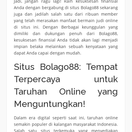
Jadi, jangan ragu lagi! Raih kesuksesan finansial
Anda dengan bergabung di situs Bolago88 sekarang
juga dan jadilah salah satu dari ribuan member
yang telah merasakan manfaat bermain judi online
di situs ini. Dengan Berbagai keunggulan yang
dimiliki dan dukungan penuh dari Bolago88,
kesuksesan finansial Anda tidak akan lagi menjadi
impian belaka melainkan sebuah kenyataan yang
dapat Anda capai dengan mudah.
Situs Bolago88: Tempat
Terpercaya untuk
Taruhan Online yang
Menguntungkan!
Dalam era digital seperti saat ini, taruhan online
semakin populer di kalangan masyarakat Indonesia.
Salah satu situs terkemuka yang menyediakan