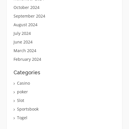
October 2024
September 2024
August 2024
July 2024
June 2024
March 2024
February 2024
Categories
Casino
poker
Slot
Sportsbook
Togel