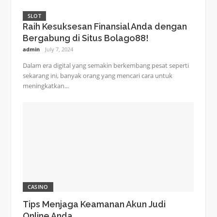
SLOT
Raih Kesuksesan Finansial Anda dengan
Bergabung di Situs Bolago88!
admin
July 7, 2024
Dalam era digital yang semakin berkembang pesat seperti
sekarang ini, banyak orang yang mencari cara untuk
meningkatkan...
CASINO
Tips Menjaga Keamanan Akun Judi
Online Anda