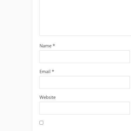
Name
*
Email
*
Website