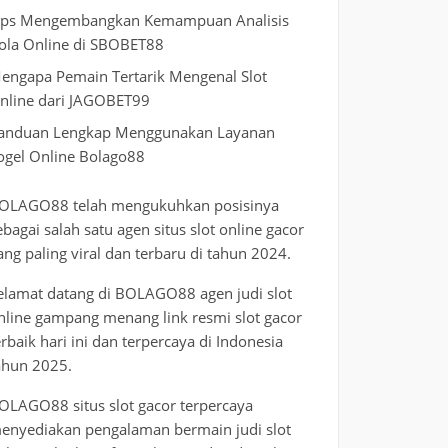
ips Mengembangkan Kemampuan Analisis
ola Online di SBOBET88
engapa Pemain Tertarik Mengenal Slot
nline dari JAGOBET99
anduan Lengkap Menggunakan Layanan
ogel Online Bolago88
OLAGO88
telah mengukuhkan posisinya
ebagai salah satu agen situs slot online gacor
ang paling viral dan terbaru di tahun 2024.
elamat datang di
BOLAGO88
agen judi slot
nline gampang menang link resmi slot gacor
erbaik hari ini dan terpercaya di Indonesia
ahun 2025.
OLAGO88 situs
slot gacor
terpercaya
enyediakan pengalaman bermain judi slot