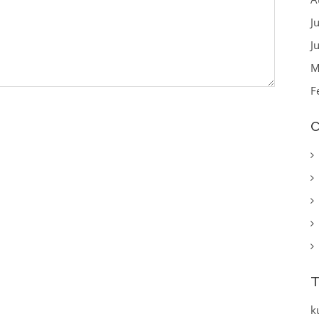
J
J
M
F
C
T
k