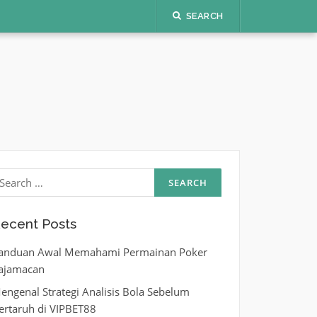
SEARCH
earch
r:
ecent Posts
anduan Awal Memahami Permainan Poker
ajamacan
engenal Strategi Analisis Bola Sebelum
ertaruh di VIPBET88