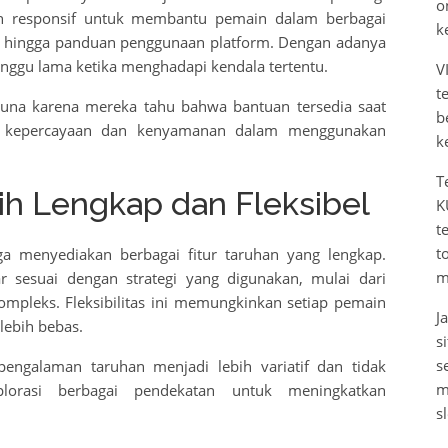
o
 responsif untuk membantu pemain dalam berbagai
k
si, hingga panduan penggunaan platform. Dengan adanya
nggu lama ketika menghadapi kendala tertentu.
V
t
guna karena mereka tahu bahwa bantuan tersedia saat
b
an kepercayaan dan kenyamanan dalam menggunakan
k
T
ih Lengkap dan Fleksibel
K
t
t
ga menyediakan berbagai fitur taruhan yang lengkap.
m
r sesuai dengan strategi yang digunakan, mulai dari
ompleks. Fleksibilitas ini memungkinkan setiap pemain
J
ebih bebas.
s
s
pengalaman taruhan menjadi lebih variatif dan tidak
m
orasi berbagai pendekatan untuk meningkatkan
s