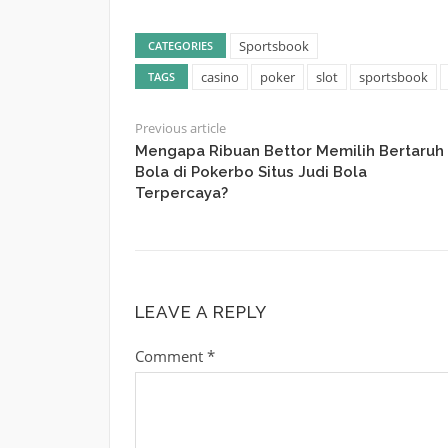
Sportsbook
CATEGORIES
casino
poker
slot
sportsbook
TAGS
Previous article
Mengapa Ribuan Bettor Memilih Bertaruh
Bola di Pokerbo Situs Judi Bola
Terpercaya?
LEAVE A REPLY
Comment
*