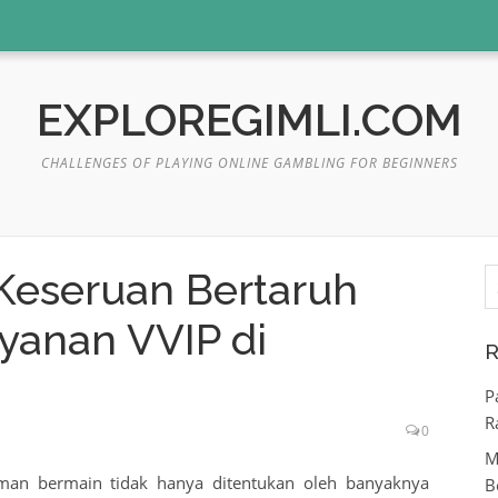
EXPLOREGIMLI.COM
CHALLENGES OF PLAYING ONLINE GAMBLING FOR BEGINNERS
S
Keseruan Bertaruh
fo
yanan VVIP di
R
P
R
0
M
aman bermain tidak hanya ditentukan oleh banyaknya
B