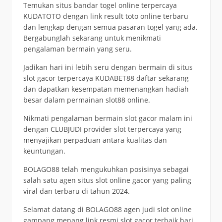
Temukan situs bandar togel online terpercaya
KUDATOTO
dengan link result toto online terbaru
dan lengkap dengan semua pasaran togel yang ada.
Bergabunglah sekarang untuk menikmati
pengalaman bermain yang seru.
Jadikan hari ini lebih seru dengan bermain di situs
slot gacor terpercaya
KUDABET88
daftar sekarang
dan dapatkan kesempatan memenangkan hadiah
besar dalam permainan slot88 online.
Nikmati pengalaman bermain
slot gacor malam ini
dengan CLUBJUDI provider slot terpercaya yang
menyajikan perpaduan antara kualitas dan
keuntungan.
BOLAGO88
telah mengukuhkan posisinya sebagai
salah satu agen situs slot online gacor yang paling
viral dan terbaru di tahun 2024.
Selamat datang di
BOLAGO88
agen judi slot online
gampang menang link resmi slot gacor terbaik hari