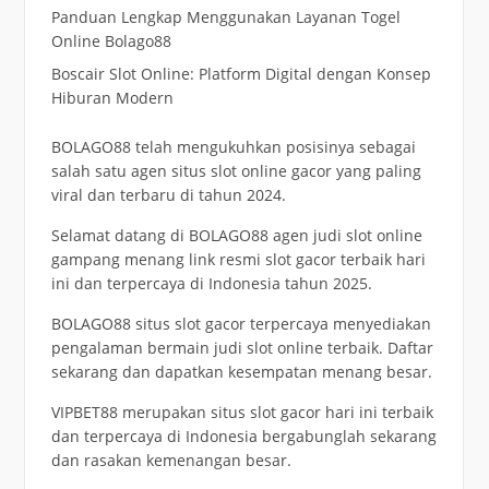
Panduan Lengkap Menggunakan Layanan Togel
Online Bolago88
Boscair Slot Online: Platform Digital dengan Konsep
Hiburan Modern
BOLAGO88
telah mengukuhkan posisinya sebagai
salah satu agen situs slot online gacor yang paling
viral dan terbaru di tahun 2024.
Selamat datang di
BOLAGO88
agen judi slot online
gampang menang link resmi slot gacor terbaik hari
ini dan terpercaya di Indonesia tahun 2025.
BOLAGO88 situs
slot gacor
terpercaya menyediakan
pengalaman bermain judi slot online terbaik. Daftar
sekarang dan dapatkan kesempatan menang besar.
VIPBET88 merupakan situs
slot
gacor hari ini terbaik
dan terpercaya di Indonesia bergabunglah sekarang
dan rasakan kemenangan besar.