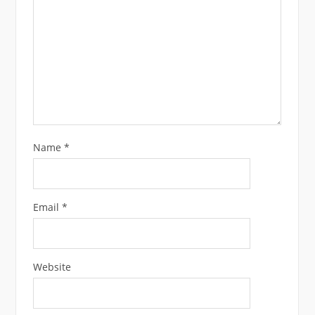
Name
*
Email
*
Website