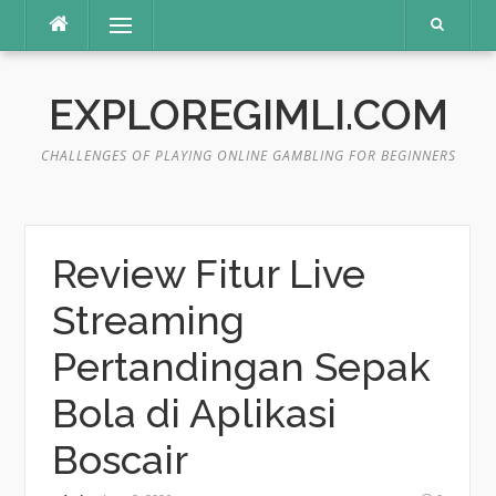
Skip
Menu
to
content
EXPLOREGIMLI.COM
CHALLENGES OF PLAYING ONLINE GAMBLING FOR BEGINNERS
Review Fitur Live
Streaming
Pertandingan Sepak
Bola di Aplikasi
Boscair