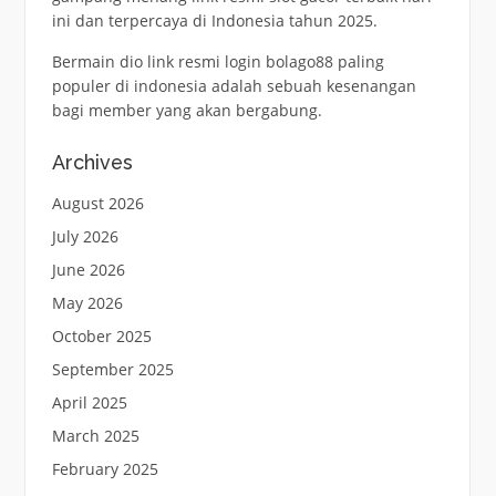
ini dan terpercaya di Indonesia tahun 2025.
Bermain dio link resmi login
bolago88
paling
populer di indonesia adalah sebuah kesenangan
bagi member yang akan bergabung.
Archives
August 2026
July 2026
June 2026
May 2026
October 2025
September 2025
April 2025
March 2025
February 2025