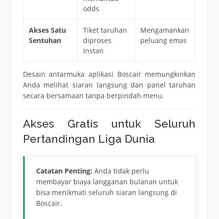
odds
Akses Satu
Tiket taruhan
Mengamankan
Sentuhan
diproses
peluang emas
instan
Desain antarmuka aplikasi Boscair memungkinkan
Anda melihat siaran langsung dan panel taruhan
secara bersamaan tanpa berpindah menu.
Akses Gratis untuk Seluruh
Pertandingan Liga Dunia
Catatan Penting:
Anda tidak perlu
membayar biaya langganan bulanan untuk
bisa menikmati seluruh siaran langsung di
Boscair.