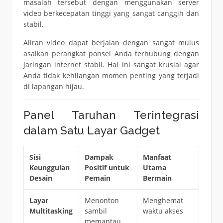
masalah tersebut dengan menggunakan server
video berkecepatan tinggi yang sangat canggih dan
stabil.
Aliran video dapat berjalan dengan sangat mulus
asalkan perangkat ponsel Anda terhubung dengan
jaringan internet stabil. Hal ini sangat krusial agar
Anda tidak kehilangan momen penting yang terjadi
di lapangan hijau.
Panel Taruhan Terintegrasi
dalam Satu Layar Gadget
Sisi
Dampak
Manfaat
Keunggulan
Positif untuk
Utama
Desain
Pemain
Bermain
Layar
Menonton
Menghemat
Multitasking
sambil
waktu akses
memantau