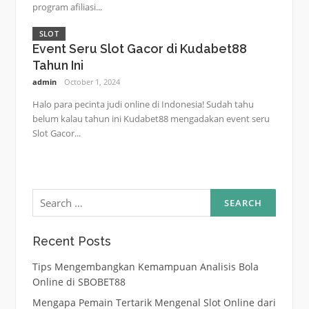
program afiliasi...
SLOT
Event Seru Slot Gacor di Kudabet88
Tahun Ini
admin
October 1, 2024
Halo para pecinta judi online di Indonesia! Sudah tahu
belum kalau tahun ini Kudabet88 mengadakan event seru
Slot Gacor...
Search
for:
Recent Posts
Tips Mengembangkan Kemampuan Analisis Bola
Online di SBOBET88
Mengapa Pemain Tertarik Mengenal Slot Online dari