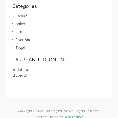
Categories
Casino
poker
Slot
Sportsbook
Togel
TARUHAN JUDI ONLINE
kudatoto
clubjudi
Copyright © 2026 Exploregimli.com. All Rights Reserved.
Codilight Theme by
FameThemes