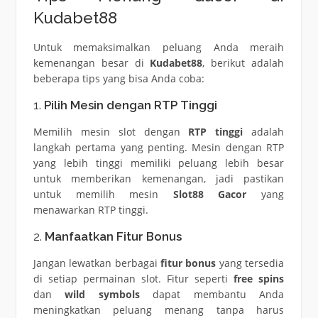
Kudabet88
Untuk memaksimalkan peluang Anda meraih
kemenangan besar di
Kudabet88
, berikut adalah
beberapa tips yang bisa Anda coba:
1.
Pilih Mesin dengan RTP Tinggi
Memilih mesin slot dengan
RTP tinggi
adalah
langkah pertama yang penting. Mesin dengan RTP
yang lebih tinggi memiliki peluang lebih besar
untuk memberikan kemenangan, jadi pastikan
untuk memilih mesin
Slot88 Gacor
yang
menawarkan RTP tinggi.
2.
Manfaatkan Fitur Bonus
Jangan lewatkan berbagai
fitur bonus
yang tersedia
di setiap permainan slot. Fitur seperti
free spins
dan
wild symbols
dapat membantu Anda
meningkatkan peluang menang tanpa harus