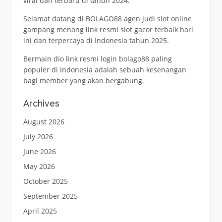
viral dan terbaru di tahun 2024.
Selamat datang di
BOLAGO88
agen judi slot online
gampang menang link resmi slot gacor terbaik hari
ini dan terpercaya di Indonesia tahun 2025.
Bermain dio link resmi login
bolago88
paling
populer di indonesia adalah sebuah kesenangan
bagi member yang akan bergabung.
Archives
August 2026
July 2026
June 2026
May 2026
October 2025
September 2025
April 2025