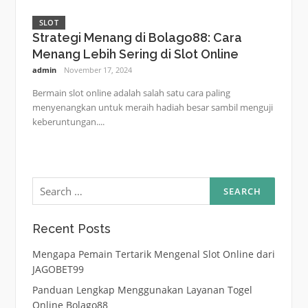
SLOT
Strategi Menang di Bolago88: Cara
Menang Lebih Sering di Slot Online
admin
November 17, 2024
Bermain slot online adalah salah satu cara paling
menyenangkan untuk meraih hadiah besar sambil menguji
keberuntungan....
Search
for:
Recent Posts
Mengapa Pemain Tertarik Mengenal Slot Online dari
JAGOBET99
Panduan Lengkap Menggunakan Layanan Togel
Online Bolago88