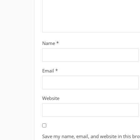
Name
*
Email
*
Website
Save my name, email, and website in this bro