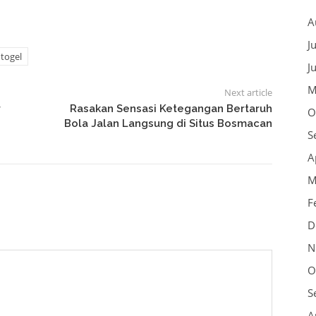
A
J
togel
J
M
Next article
r
Rasakan Sensasi Ketegangan Bertaruh
O
Bola Jalan Langsung di Situs Bosmacan
S
A
M
F
D
N
O
S
A