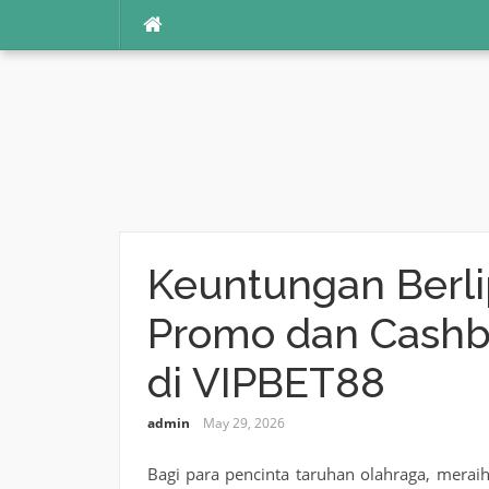
Skip
to
content
Keuntungan Berli
Promo dan Cashb
di VIPBET88
admin
May 29, 2026
Bagi para pencinta taruhan olahraga, mera