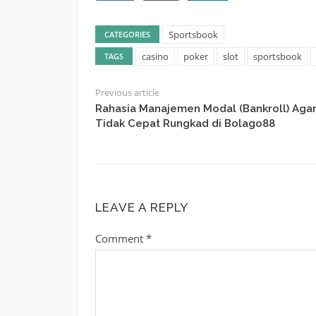
Sportsbook
CATEGORIES
casino
poker
slot
sportsbook
TAGS
Previous article
Rahasia Manajemen Modal (Bankroll) Aga
Tidak Cepat Rungkad di Bolago88
LEAVE A REPLY
Comment
*