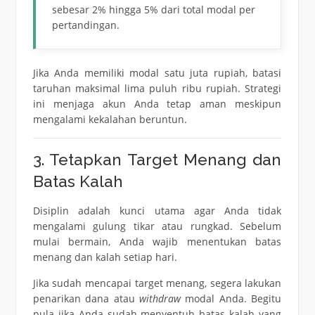
sebesar 2% hingga 5% dari total modal per
pertandingan.
Jika Anda memiliki modal satu juta rupiah, batasi
taruhan maksimal lima puluh ribu rupiah. Strategi
ini menjaga akun Anda tetap aman meskipun
mengalami kekalahan beruntun.
3. Tetapkan Target Menang dan
Batas Kalah
Disiplin adalah kunci utama agar Anda tidak
mengalami gulung tikar atau rungkad. Sebelum
mulai bermain, Anda wajib menentukan batas
menang dan kalah setiap hari.
Jika sudah mencapai target menang, segera lakukan
penarikan dana atau
withdraw
modal Anda. Begitu
pula jika Anda sudah menyentuh batas kalah yang